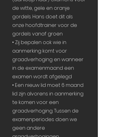
de witte, gele en oranje
gordels. Hans doet dit als
onze hoofdtrainer voor de
gordels vanaf groen
• ⁠Zij bepalen ook wie in
aanmerking komt voor
graadverhoging en wanneer
in de examenmaand een
examen wordt afgelegd
• ⁠Een nieuw lid moet 6 maand
lid zijn alvorens in aanmerking
te komen voor een
graadverhoging. Tussen de
examenperiodes doen we
geen andere
graadverhogingen