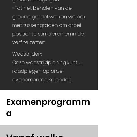
• ⁠Tot het behalen van de
groene gordel werken we ook
met tussengraden om groei
positief te stimuleren en in de
verf te zetten
Wedstrijden:
Onze wedstrijdplaning kunt u
raadplegen op onze
evenementen
Kalender!
Examenprogramm
a