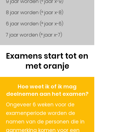
​9 jaar worden (° jaar x-9)
8 jaar worden (° jaar x-8)
6 jaar worden (° jaar x-6)
7 jaar worden (° jaar x-7)
Examens start tot en
met oranje​
Hoe weet ik of ik mag
deelnemen aan het examen?
Ongeveer 6 weken voor de
examenperiode worden de
namen van de personen die in
aanmerking komen voor een