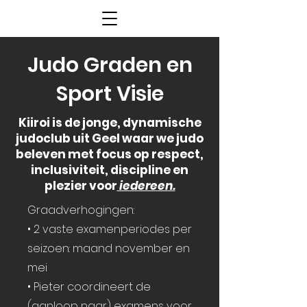
Judo Graden en
Sport Visie
Kiiroi is de jonge, dynamische
judoclub uit Geel waar we judo
beleven met focus op respect,
inclusiviteit, discipline en
plezier voor
iedereen.
Graadverhogingen:
• 2 vaste examenperiodes per
seizoen: maand november en
mei
• ⁠Pieter coordineert de
(aanloop naar) examens voor