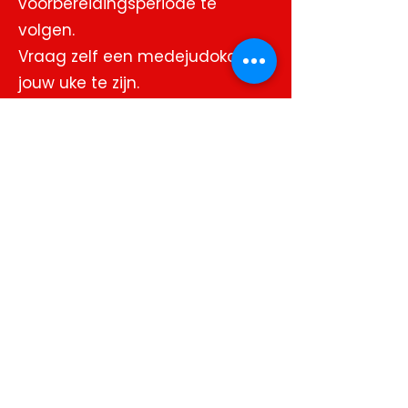
voorbereidingsperiode te
volgen.
Vraag zelf een medejudoka om
jouw uke te zijn.
Oefen thuis op de namen en de
technieken
Gebruik het aangereikte
studiemateriaal ('mijn judo
groeimap, het examenoverzicht
vanuit de club, zoek online,…)
Mag ik kiezen aan welk
examen ik deelneem?
Normaliter neem je deel aan elk